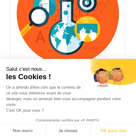
Salut c'est nous...
Ebloo Labs
les Cookies !
On a attendu d'être sûrs que le contenu de
ce site vous intéresse avant de vous
déranger, mais on aimerait bien vous accompagner pendant votre
visite...
Ce site utilise des cookies. En continuant à naviguer sur le site, vous
C'est OK pour vous ?
acceptez que nous utilisions des cookies.
2025 © Copyright - ebloo GROUP -
contact@ebloo-group.com
-
Enfold
Consentements certifiés par
Theme by Kriesi
OK
En savoir plus
Politique de confidentialité
Mentions légales
Contact
Non merci
Je choisis
OK pour moi