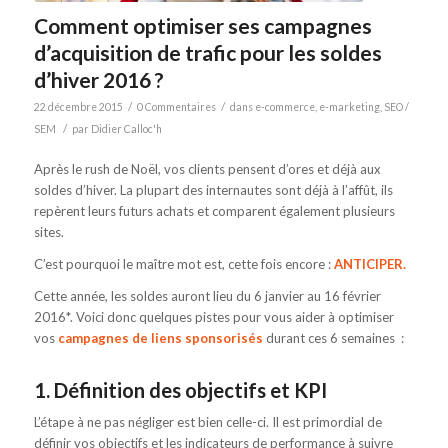
Comment optimiser ses campagnes
d’acquisition de trafic pour les soldes
d’hiver 2016 ?
/
/
22 décembre 2015
0 Commentaires
dans
e-commerce
,
e-marketing
,
SEO /
/
SEM
par
Didier Calloc'h
Après le rush de Noël, vos clients pensent d’ores et déjà aux
soldes d’hiver. La plupart des internautes sont déjà à l’affût, ils
repèrent leurs futurs achats et comparent également plusieurs
sites.
C’est pourquoi le maître mot est, cette fois encore :
ANTICIPER.
Cette année, les soldes auront lieu du 6 janvier au 16 février
2016*. Voici donc quelques pistes pour vous aider à optimiser
vos
campagnes de liens sponsorisés
durant ces 6 semaines :
1. Définition des objectifs et KPI
L’étape à ne pas négliger est bien celle-ci. Il est primordial de
définir vos objectifs et les indicateurs de performance à suivre