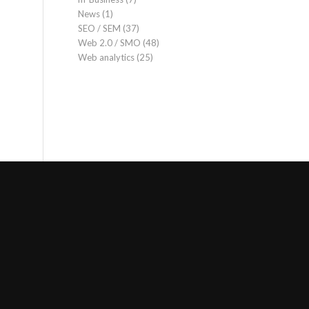
News
(1)
SEO / SEM
(37)
Web 2.0 / SMO
(48)
Web analytics
(25)