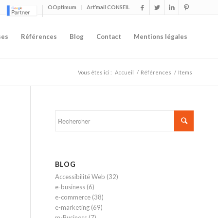
OOptimum
Art’mail CONSEIL
ses
Références
Blog
Contact
Mentions légales
Vous êtes ici :
Accueil
/
Références
/
Items
BLOG
Accessibilité Web
(32)
e-business
(6)
e-commerce
(38)
e-marketing
(69)
m-Business
(7)