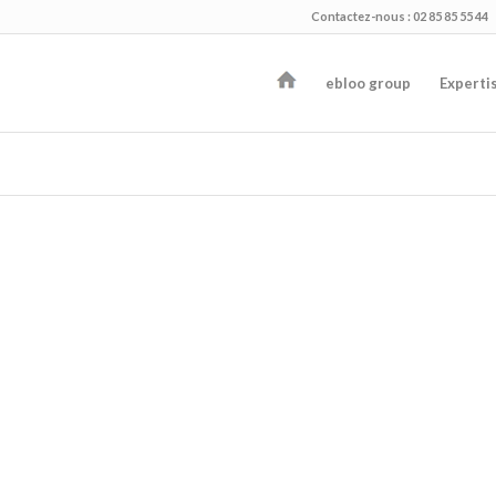
Contactez-nous : 02 85 85 55 44
ebloo group
Experti