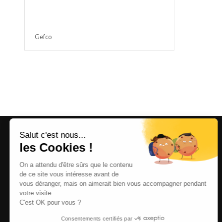
Gefco
Salut c'est nous...
les Cookies !
On a attendu d'être sûrs que le contenu
de ce site vous intéresse avant de
vous déranger, mais on aimerait bien vous accompagner pendant
votre visite...
C'est OK pour vous ?
Consentements certifiés par