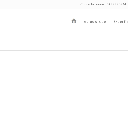
Contactez-nous : 02 85 85 55 44
ebloo group
Experti