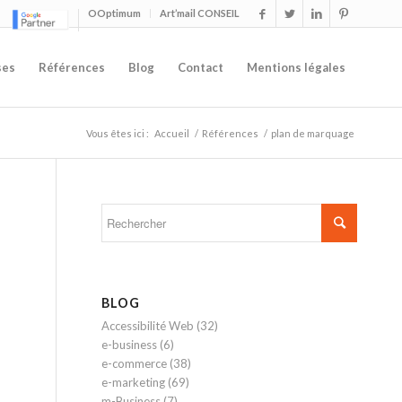
OOptimum
Art’mail CONSEIL
ses
Références
Blog
Contact
Mentions légales
Vous êtes ici :
Accueil
/
Références
/
plan de marquage
BLOG
Accessibilité Web
(32)
e-business
(6)
e-commerce
(38)
e-marketing
(69)
m-Business
(7)