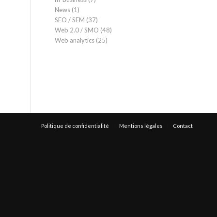
News
(1)
SEO / SEM
(37)
Web 2.0 / SMO
(48)
Web analytics
(25)
Politique de confidentialité
Mentions légales
Contact