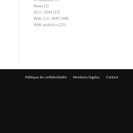
News
(1)
SEO / SEM
(37)
Web 2.0 / SMO
(48)
Web analytics
(25)
Politique de confidentialité
Mentions légales
Contact