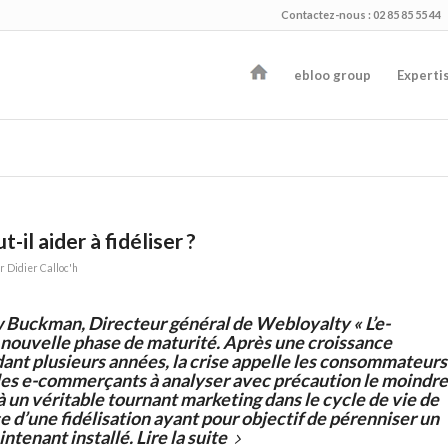
Contactez-nous : 02 85 85 55 44
ebloo group
Experti
il aider à fidéliser ?
ar
Didier Calloc'h
 Buckman, Directeur général de Webloyalty
« L’e-
nouvelle phase de maturité. Après une croissance
dant plusieurs années, la crise appelle les consommateurs
les e-commerçants à analyser avec précaution le moindre
à un véritable tournant marketing dans le cycle de vie de
 d’une fidélisation ayant pour objectif de pérenniser un
ntenant installé.
Lire la suite