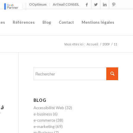
OOptimum
Art’mail CONSEIL
ses
Références
Blog
Contact
Mentions légales
Vous êtes ici :
Accueil
/
2009
/
11
BLOG
 à
Accessibilité Web
(32)
e-business
(6)
e-commerce
(38)
e-marketing
(69)
m-Business
(7)