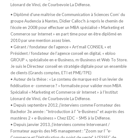
Léonard de Vinci, de Courbevoie La Défense.
• Diplômé d’une maîtrise de Communication à Sciences Com’ du
groupe Audencia à Nantes, Didier Calloc’h à repris le chemin de
l’école en 2008 pour effectuer un MBA spécialisé « Marketing et
Commerce sur Internet » en part time pour en être diplômé en
2010 par une mention assez bien.
• Gérant / fondateur de l‘agence « Art’mail CONSEIL » et
Président / fondateur de l’agence conseil en digital, « ebloo
GROUP », spécialisée en e-Business, m-Business et Web To Store.
Je suis le Directeur conseil en stratégie digitale pour un ensemble
de clients (Grands comptes, ETI et PME/TPE)
• Auteur de la thèse : « Le contenu de marque est-il un levier de
fidélisation e- commerce ? » formalisée pour valider mon MBA
Spécialisé « Marketing et Commerce sir Internet » à l’Institut
Léonard de Vinci, de Courbevoie La Défense.
• Depuis septembre 2012, j‘interviens comme Formateur des
Bachelor 3e année : "Introduction à l’ "e-Business" et auprès des
mastères 2 « e-Business » Chez EDC – SMS à la Défense.
• Depuis janvier 2013, j‘interviens comme Intervenant /
Formateur auprès des MS management : "Zoom sur l’ "e-
Commerce et Digitalisation du point de vente" à l’ESSEC de