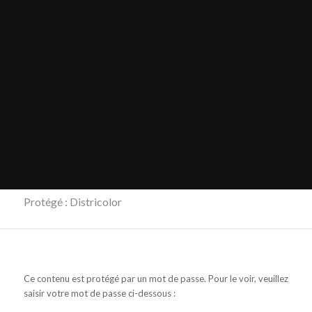
Protégé : Districolor
Ce contenu est protégé par un mot de passe. Pour le voir, veuillez
saisir votre mot de passe ci-dessous :