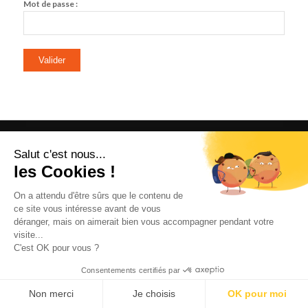
Mot de passe :
Salut c'est nous...
les Cookies !
On a attendu d'être sûrs que le contenu de
ce site vous intéresse avant de vous
déranger, mais on aimerait bien vous accompagner pendant votre
visite...
Ce site utilise des cookies. En continuant à naviguer sur le site, vous
C'est OK pour vous ?
acceptez que nous utilisions des cookies.
Consentements certifiés par
OK
En savoir plus
Non merci
Je choisis
OK pour moi