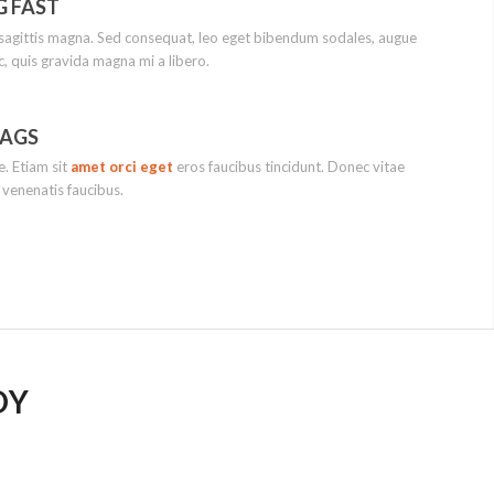
G FAST
sagittis magna. Sed consequat, leo eget bibendum sodales, augue
c, quis gravida magna mi a libero.
LAGS
e. Etiam sit
amet orci eget
eros faucibus tincidunt. Donec vitae
 venenatis faucibus.
DY