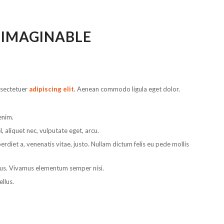
 IMAGINABLE
nsectetuer
adipiscing elit
. Aenean commodo ligula eget dolor.
enim.
l, aliquet nec, vulputate eget, arcu.
perdiet a, venenatis vitae, justo. Nullam dictum felis eu pede mollis
bus. Vivamus elementum semper nisi.
ellus.