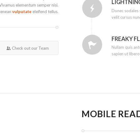
LIGHTNIN
. Vivamus elementum semper nisi.
Donec sodales 
enean
vulputate
eleifend tellus.
velit cursus nun
FREAKY F
Nullam quis ant
Check out our Team
sapien ut libero
MOBILE REA