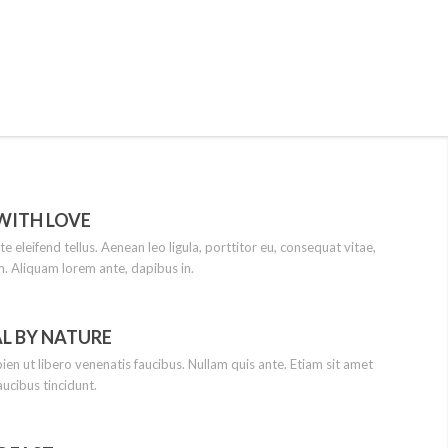
WITH LOVE
 eleifend tellus. Aenean leo ligula, porttitor eu, consequat vitae,
im. Aliquam lorem ante, dapibus in.
L BY NATURE
ien ut libero venenatis faucibus. Nullam quis ante. Etiam sit amet
aucibus tincidunt.