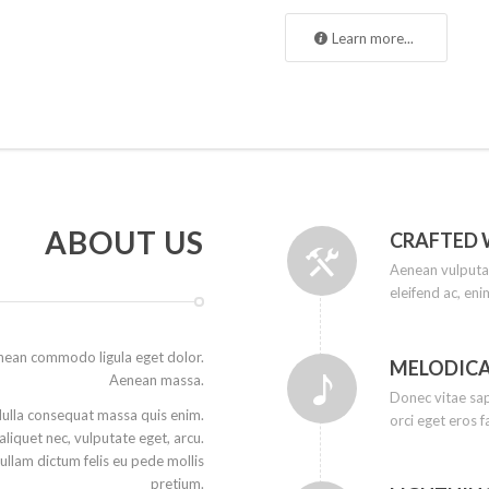
Learn more...
ABOUT US
CRAFTED 
Aenean vulputate
eleifend ac, en
nean commodo ligula eget dolor.
MELODICA
Aenean massa.
Donec vitae sap
ulla consequat massa quis enim.
orci eget eros f
 aliquet nec, vulputate eget, arcu.
Nullam dictum felis eu pede mollis
pretium.