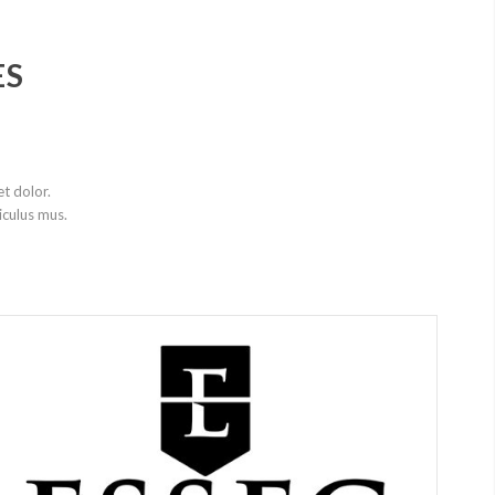
ES
t dolor.
iculus mus.