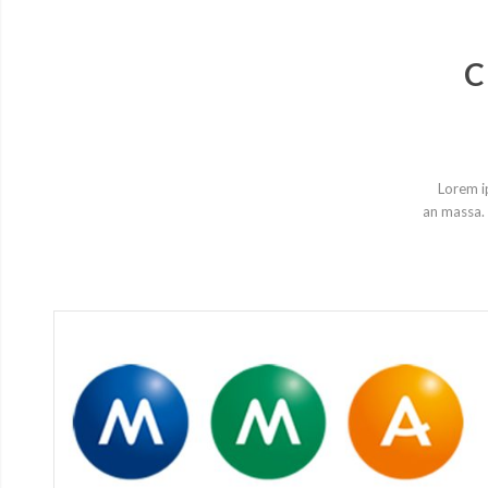
C
Lorem i
an massa