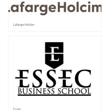
Lafarge Holcim
Essec