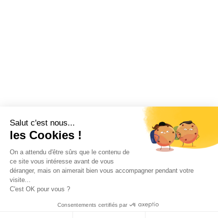
Salut c'est nous...
les Cookies !
On a attendu d'être sûrs que le contenu de
ce site vous intéresse avant de vous
déranger, mais on aimerait bien vous accompagner pendant votre
visite...
Ce site utilise des cookies. En continuant à naviguer sur le site, vous
C'est OK pour vous ?
acceptez que nous utilisions des cookies.
Consentements certifiés par
OK
En savoir plus