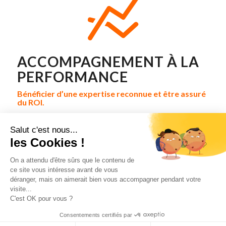
ACCOMPAGNEMENT À LA
PERFORMANCE
Bénéficier d’une expertise reconnue et être assuré
du ROI.
Pour garantir une intervention gagnante, nous travaillons sur la
base d’indicateurs de performance.
Salut c'est nous...
Nous pouvons mettre en place, sur la base de critères pertinents
les Cookies !
et mesurables, une collaboration à la performance.
On a attendu d'être sûrs que le contenu de
ce site vous intéresse avant de vous
déranger, mais on aimerait bien vous accompagner pendant votre
visite...
Ce site utilise des cookies. En continuant à naviguer sur le site, vous
C'est OK pour vous ?
acceptez que nous utilisions des cookies.
2025 © Copyright - ebloo GROUP -
contact@ebloo-group.com
-
Enfold
Consentements certifiés par
Theme by Kriesi
OK
En savoir plus