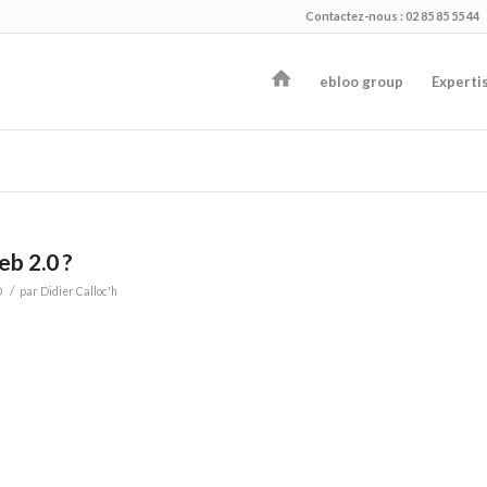
Contactez-nous : 02 85 85 55 44
ebloo group
Experti
eb 2.0 ?
/
O
par
Didier Calloc'h