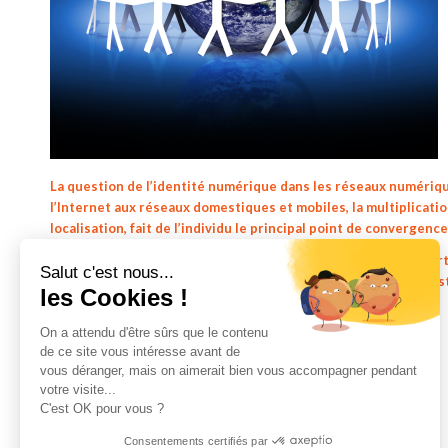
La question de l’
identité numérique
dans les réseaux numérique
l’Internet aux réseaux domestiques et mobiles, la multiplicati
localisation, fait de l’individu le principal point de convergenc
Comme l’explique
Didier Calloc’h
, nous souhaitons avec cet ar
Salut c'est nous...
semblent intimement lié pour affirmer ou non que l’individu e
les Cookies !
usages qu’apporte le Web 2.0 :
Lire la suite
On a attendu d'être sûrs que le contenu
de ce site vous intéresse avant de
vous déranger, mais on aimerait bien vous accompagner pendant
votre visite...
C'est OK pour vous ?
Consentements certifiés par