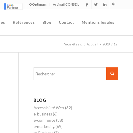
OOptimum
Art’mail CONSEIL
ses
Références
Blog
Contact
Mentions légales
Vous êtes ici :
Accueil
/
2008
/
12
BLOG
Accessibilité Web
(32)
e-business
(6)
e-commerce
(38)
e-marketing
(69)
m-Business
(7)