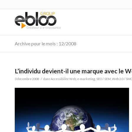
Archive pour le mois : 12/2008
L’individu devient-il une marque avec le W
/
3 décembre 2008
dans
Accessibilité Web
,
e-marketing
,
SEO / SEM
,
Web 2.0 / SM