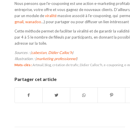
Nous pensons que l’e-couponing est une action e-marketing profitable
entreprise, votre offre et vous gagnez de nouveaux clients. D’ailleur
par un module de
viralité
massive associé à l’e-couponing, qui permet 
gmail
,
wanadoo
…) pour partager ou pour diffuser un lien intéressant
Cette méthode permet de faciliter la viralité et de garantir la validi
par 4 à 5 le nombre de filleuls par participants, en donnant la possibi
adresse sur la toile.
Sources : (
cabestan
,
Didier Calloc’h
)
Illustration : (
marketing professionnel
)
Mots-clés :
Artmail
,
blog
,
création de trafic
,
Didier Calloc'h
,
e-couponing
,
e-m
Partager cet article