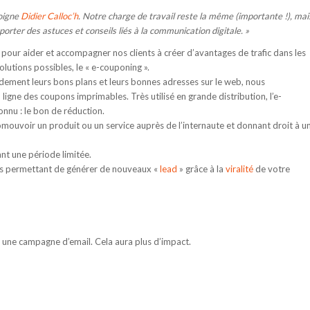
moigne
Didier Calloc’h
. Notre charge de travail reste la même (importante !), mai
porter des astuces et conseils liés à la communication digitale. »
 pour aider et accompagner nos clients à créer d’avantages de trafic dans les
lutions possibles, le « e-couponing ».
idement leurs bons plans et leurs bonnes adresses sur le web, nous
igne des coupons imprimables. Très utilisé en grande distribution, l’e-
onnu : le bon de réduction.
omouvoir un produit ou un service auprès de l’internaute et donnant droit à u
ant une période limitée.
vous permettant de générer de nouveaux «
lead
» grâce à la
viralité
de votre
à une campagne d’email. Cela aura plus d’impact.