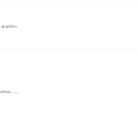
 graphics.
ristmas. ……