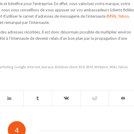
 et bénéfice pour l’entreprise. En effet, vous valorisez votre marque, votre
s, nous vous conseillons de vous appuyer sur vos ambassadeurs (clients fidèle
d’utiliser le carnet d’adresses de messagerie de l’internaute (
MSN
,
Yahoo
,
 et remarqué par l’internaute.
té des adresses récoltées. il est donc désormais possible de multiplier environ
lité à l’Internaute de devenir relais d’un bon plan par la propagation d’une
arketing
,
Google
,
Internet
,
marque
,
Relation client
,
ROI
,
SEM
,
Webzine
,
Wiki
,
Yahoo
4