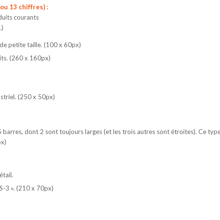
ou 13 chiffres) :
duits courants
…)
e petite taille. (100 x 60px)
its. (260 x 160px)
striel. (250 x 50px)
 barres, dont 2 sont toujours larges (et les trois autres sont étroites). Ce typ
px)
tail.
S-3 ». (210 x 70px)