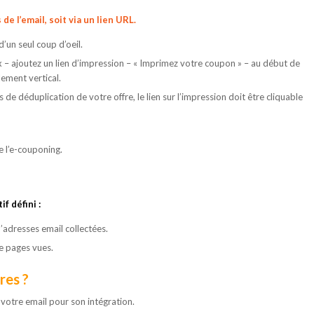
e l’email, soit via un lien URL.
e d’un seul coup d’oeil.
x – ajoutez un lien d’impression – « Imprimez votre coupon » – au début de
ilement vertical.
 de déduplication de votre offre, le lien sur l’impression doit être cliquable
e l’e-couponing.
f défini :
’adresses email collectées.
de pages vues.
res ?
 votre email pour son intégration.