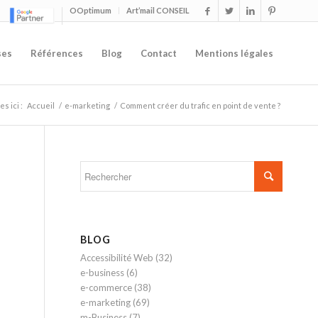
OOptimum
Art’mail CONSEIL
ses
Références
Blog
Contact
Mentions légales
s ici :
Accueil
/
e-marketing
/
Comment créer du trafic en point de vente ?
BLOG
Accessibilité Web
(32)
e-business
(6)
e-commerce
(38)
e-marketing
(69)
m-Business
(7)