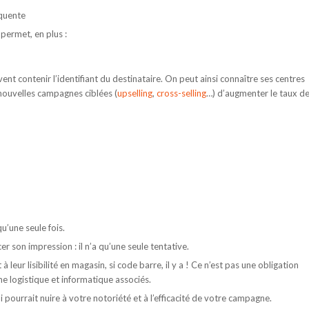
équente
permet, en plus :
nt contenir l’identifiant du destinataire. On peut ainsi connaître ses centres
e nouvelles campagnes ciblées (
upselling
,
cross-selling
…) d’augmenter le taux d
u’une seule fois.
 son impression : il n’a qu’une seule tentative.
leur lisibilité en magasin, si code barre, il y a ! Ce n’est pas une obligation
e logistique et informatique associés.
pourrait nuire à votre notoriété et à l’efficacité de votre campagne.