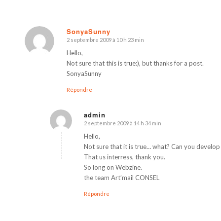
SonyaSunny
2 septembre 2009 à 10 h 23 min
dit
:
Hello,
Not sure that this is true:), but thanks for a post.
SonyaSunny
Répondre
admin
2 septembre 2009 à 14 h 34 min
dit
:
Hello,
Not sure that it is true… what? Can you develop
That us interress, thank you.
So long on Webzine.
the team Art’mail CONSEL
Répondre