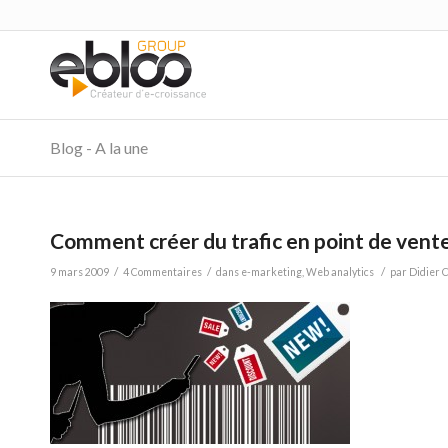
Blog - A la une
dit :
Comment créer du trafic en point de vente
/
/
/
9 mars 2009
4 Commentaires
dans
e-marketing
,
Web analytics
par
Didier C