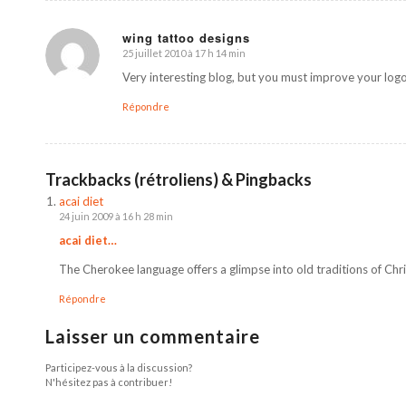
wing tattoo designs
25 juillet 2010 à 17 h 14 min
dit
:
Very interesting blog, but you must improve your logo
Répondre
Trackbacks (rétroliens) & Pingbacks
acai diet
24 juin 2009 à 16 h 28 min
acai diet…
The Cherokee language offers a glimpse into old traditions of Ch
Répondre
Laisser un commentaire
Participez-vous à la discussion?
N'hésitez pas à contribuer!