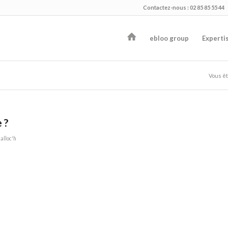
Contactez-nous : 02 85 85 55 44
ebloo group
Experti
Vous ête
 ?
alloc'h