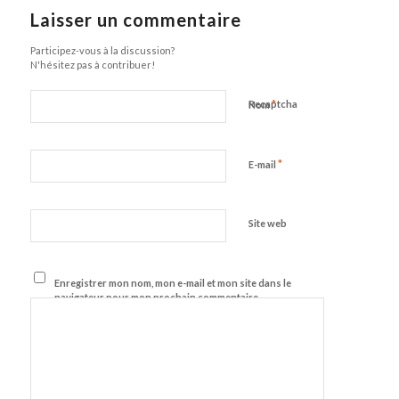
Laisser un commentaire
Participez-vous à la discussion?
N'hésitez pas à contribuer!
*
Recaptcha
Nom
*
E-mail
Site web
Enregistrer mon nom, mon e-mail et mon site dans le
navigateur pour mon prochain commentaire.