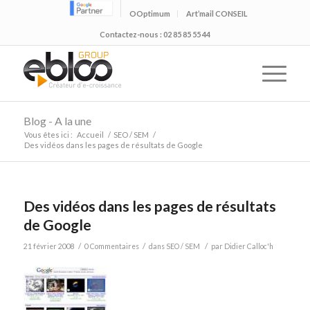
OOptimum
Art’mail CONSEIL
Contactez-nous : 02 85 85 55 44
Blog - A la une
Vous êtes ici :
Accueil
/
SEO / SEM
/
Des vidéos dans les pages de résultats de Google
Des vidéos dans les pages de résultats
de Google
/
/
/
21 février 2008
0 Commentaires
dans
SEO / SEM
par
Didier Calloc'h