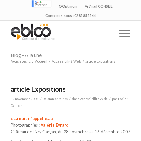
OOptimum
Art’mail CONSEIL
Contactez-nous : 02 85 85 55 44
Blog - A la une
Vous êtes ici :
Accueil
/
Accessibilité Web
/
article Expositions
article Expositions
/
/
/
13 novembre 2007
0 Commentaires
dans
Accessibilité Web
par
Didier
Calloc'h
« La nuit m’appelle… »
Photographies :
Valérie Evrard
Château de Livry Gargan, du 28 novmebre au 16 décembre 2007