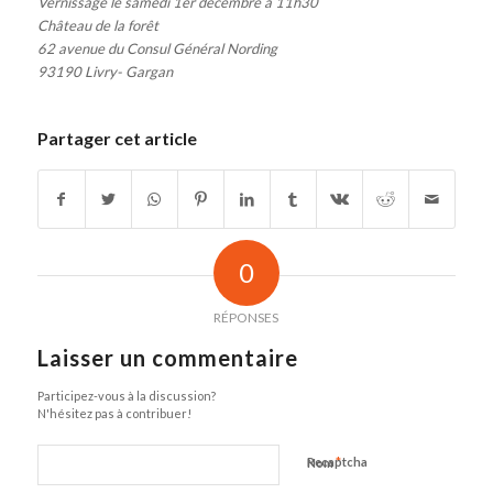
Vernissage le samedi 1er décembre à 11h30
Château de la forêt
62 avenue du Consul Général Nording
93190 Livry- Gargan
Partager cet article
0
RÉPONSES
Laisser un commentaire
Participez-vous à la discussion?
N'hésitez pas à contribuer!
*
Recaptcha
Nom