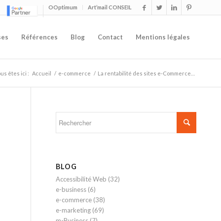
OOptimum
Art’mail CONSEIL
ses
Références
Blog
Contact
Mentions légales
us êtes ici :
Accueil
/
e-commerce
/
La rentabilité des sites e-Commerce…
BLOG
Accessibilité Web
(32)
e-business
(6)
e-commerce
(38)
e-marketing
(69)
m-Business
(7)