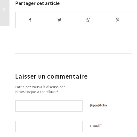
Partager cet article
Les clés du succès pour optimiser la
rentabilité d’un site e-commerce
Laisser un commentaire
Participez-vous à la discussion?
N'hésitez pas à contribuer!
*
Recaptcha
Nom
*
E-mail