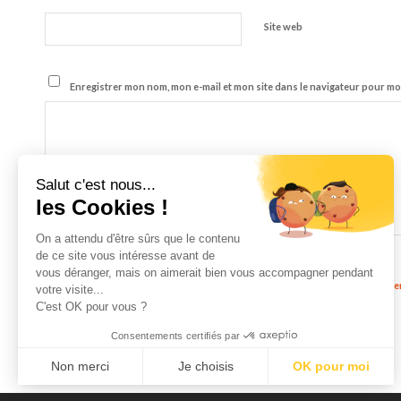
Site web
Enregistrer mon nom, mon e-mail et mon site dans le navigateur pour m
Salut c'est nous...
les Cookies !
On a attendu d'être sûrs que le contenu
de ce site vous intéresse avant de
vous déranger, mais on aimerait bien vous accompagner pendant
J'accepte les termes et conditions énoncés dans la
Politique de Confiden
votre visite...
C'est OK pour vous ?
Consentements certifiés par
Non merci
Je choisis
OK pour moi
Axeptio consent