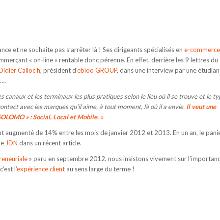
ce et ne souhaite pas s’arrêter là ! Ses dirigeants spécialisés en
e-commerce
mmerçant « on-line » rentable donc pérenne. En effet, derrière les 9 lettres du
Didier Calloc’h
, président d’
ebloo GROUP
, dans une interview par une étudian
….
les canaux et les terminaux les plus pratiques selon le lieu où il se trouve et le t
tact avec les marques qu’il aime, à tout moment, là où il a envie.
Il veut une
SOLOMO » : Social, Local et Mobile. »
s ont augmenté de 14% entre les mois de janvier 2012 et 2013. En un an, le pani
le
JDN
dans un récent article.
eneuriale
» paru en septembre 2012, nous insistons vivement sur l’importan
’est l’
expérience client
au sens large du terme !