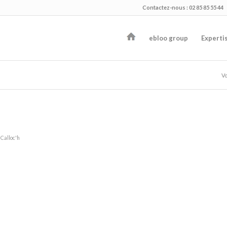
Contactez-nous : 02 85 85 55 44
ebloo group
Experti
Vo
 Calloc'h