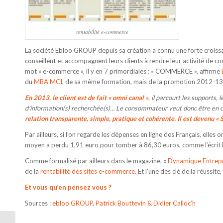
rentabilité e-commerce
La société Ebloo GROUP depuis sa création a connu une forte croissan
conseillent et accompagnent leurs clients à rendre leur activité de co
mot « e-commerce », il y en 7 primordiales : « COMMERCE », affirme
du
MBA MCI
, de sa même formation, mais de la promotion 2012-13
En 2013, le client est de fait « omni canal »
, il parcourt les supports, 
d’information(s) recherchée(s)… Le consommateur veut donc être en con
relation transparente, simple, pratique et cohérente. Il est devenu « 
Par ailleurs, si l’on regarde les dépenses en ligne des Français, elle
moyen a perdu 1,91 euro pour tomber à 86,30 euros, comme l’écrit 
Comme formalisé par ailleurs dans le magazine, «
Dynamique Entrepr
de la
rentabilité des sites e-commerce
. Et l’une des clé de la réussite, c
Et vous qu’en pensez vous ?
Sources :
ebloo GROUP
,
Patrick Bouttevin & Didier Calloc’h