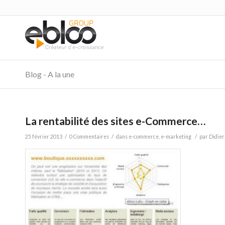
Blog - A la une
La rentabilité des sites e-Commerce…
/
/
/
25 février 2013
0 Commentaires
dans
e-commerce
,
e-marketing
par
Didier