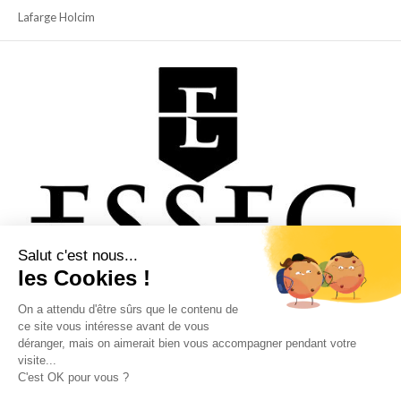
Lafarge Holcim
Salut c'est nous...
les Cookies !
On a attendu d'être sûrs que le contenu de
ce site vous intéresse avant de vous
déranger, mais on aimerait bien vous accompagner pendant votre
Essec
visite...
Ce site utilise des cookies. En continuant à naviguer sur le site, vous
C'est OK pour vous ?
acceptez que nous utilisions des cookies.
2025 © Copyright - ebloo GROUP -
contact@ebloo-group.com
-
Enfold