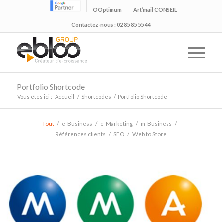
OOptimum
Art’mail CONSEIL
Contactez-nous : 02 85 85 55 44
Portfolio Shortcode
Vous êtes ici :
Accueil
/
Shortcodes
/
Portfolio Shortcode
Tout
/
e-Business
/
e-Marketing
/
m-Business
/
Références clients
/
SEO
/
Web to Store