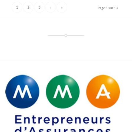
1
2
3
›
»
Page 1 sur 13