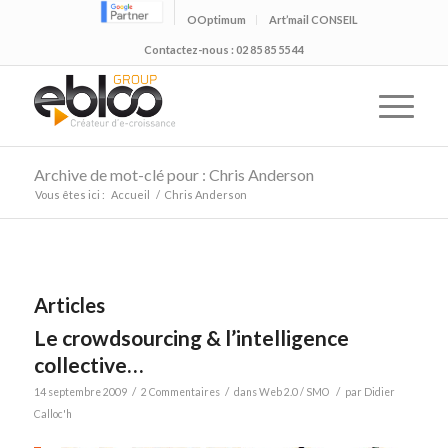
OOptimum
Art’mail CONSEIL
Contactez-nous : 02 85 85 55 44
Archive de mot-clé pour : Chris Anderson
Vous êtes ici :
Accueil
/
Chris Anderson
Articles
Le crowdsourcing & l’intelligence
collective…
/
/
/
14 septembre 2009
2 Commentaires
dans
Web 2.0 / SMO
par
Didier
Calloc'h