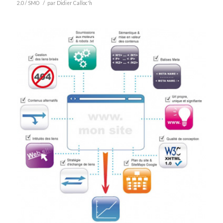
/
2.0 / SMO
par
Didier Calloc'h