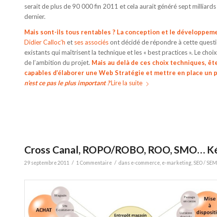
serait de plus de 90 000 fin 2011 et cela aurait généré sept milliards
dernier.
Mais sont-ils tous rentables ? La conception et le développeme
Didier Calloc’h
et
ses associés
ont décidé de répondre à cette quest
existants qui maîtrisent la technique et les « best practices ». Le ch
de l’ambition du projet.
Mais au delà de ces choix techniques, êt
capables d’élaborer une Web Stratégie et mettre en place un pl
n’est ce pas le plus important ?
Lire la suite
Cross Canal, ROPO/ROBO, ROO, SMO… Ké
/
/
29 septembre 2011
1 Commentaire
dans
e-commerce
,
e-marketing
,
SEO / SEM