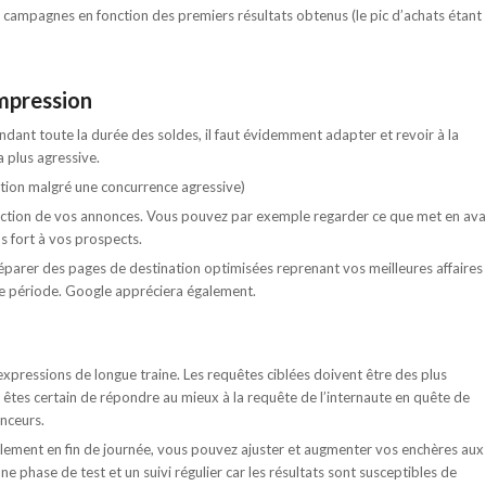
s campagnes en fonction des premiers résultats obtenus (le pic d’achats étant
impression
ndant toute la durée des soldes, il faut évidemment adapter et revoir à la
a plus agressive.
tion malgré une concurrence agressive)
édaction de vos annonces. Vous pouvez par exemple regarder ce que met en av
 fort à vos prospects.
éparer des pages de destination optimisées reprenant vos meilleures affaires
te période. Google appréciera également.
 expressions de longue traine. Les requêtes ciblées doivent être des plus
us êtes certain de répondre au mieux à la requête de l’internaute en quête de
onceurs.
lement en fin de journée, vous pouvez ajuster et augmenter vos enchères aux
e phase de test et un suivi régulier car les résultats sont susceptibles de