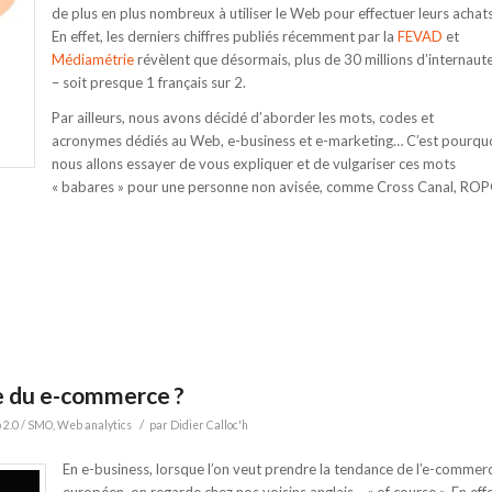
de plus en plus nombreux à utiliser le Web pour effectuer leurs achats
En effet, les derniers chiffres publiés récemment par la
FEVAD
et
Médiamétrie
révèlent que désormais, plus de 30 millions d’internaut
– soit presque 1 français sur 2.
Par ailleurs, nous avons décidé d’aborder les mots, codes et
acronymes dédiés au Web, e-business et e-marketing… C’est pourquo
nous allons essayer de vous expliquer et de vulgariser ces mots
« babares » pour une personne non avisée, comme Cross Canal, RO
ire du e-commerce ?
/
2.0 / SMO
,
Web analytics
par
Didier Calloc'h
En e-business, lorsque l’on veut prendre la tendance de l’e-commer