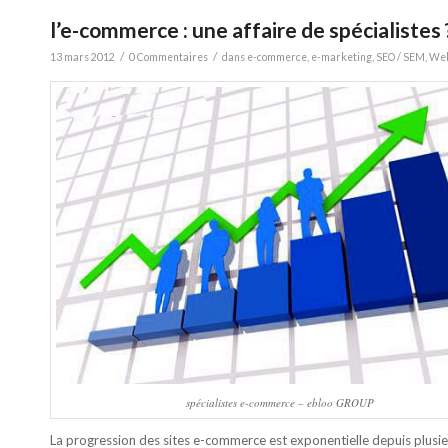
l’e-commerce : une affaire de spécialistes 
/
/
13 mars 2012
0 Commentaires
dans
e-commerce
,
e-marketing
,
SEO / SEM
,
Web
spécialistes e-commerce – ebloo GROUP
La progression des sites e-commerce est exponentielle depuis plusieu