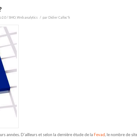
?
/
 2.0 / SMO
,
Web analytics
par
Didier Calloc'h
rs années. D’ailleurs et selon la dernière étude de la
Fevad
, le nombre de sit