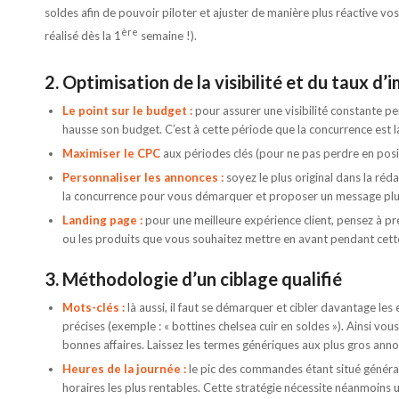
soldes afin de pouvoir piloter et ajuster de manière plus réactive vo
ère
réalisé dès la 1
semaine !).
2. Optimisation de la visibilité et du taux d’
Le point sur le budget :
pour assurer une visibilité constante pe
hausse son budget. C’est à cette période que la concurrence est l
Maximiser le CPC
aux périodes clés (pour ne pas perdre en posi
Personnaliser les annonces :
soyez le plus original dans la r
la concurrence pour vous démarquer et proposer un message plus
Landing page :
pour une meilleure expérience client, pensez à pr
ou les produits que vous souhaitez mettre en avant pendant cet
3. Méthodologie d’un ciblage qualifié
Mots-clés :
là aussi, il faut se démarquer et cibler davantage les
précises (exemple : « bottines chelsea cuir en soldes »). Ainsi vo
bonnes affaires. Laissez les termes génériques aux plus gros ann
Heures de la journée :
le pic des commandes étant situé généra
horaires les plus rentables. Cette stratégie nécessite néanmoins un