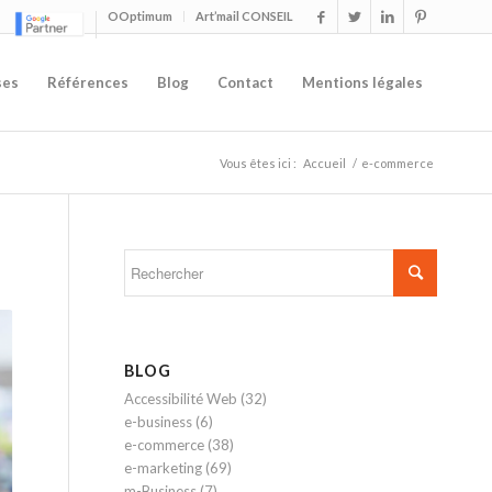
OOptimum
Art’mail CONSEIL
ses
Références
Blog
Contact
Mentions légales
Vous êtes ici :
Accueil
/
e-commerce
BLOG
Accessibilité Web
(32)
e-business
(6)
e-commerce
(38)
e-marketing
(69)
m-Business
(7)