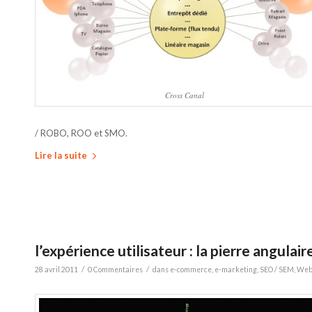
Cross Canal
/ ROBO, ROO et SMO.
Lire la suite
l’expérience utilisateur : la pierre angula
/
/
28 avril 2011
0 Commentaires
dans
e-commerce
,
e-marketing
,
SEO / SEM
,
Web 