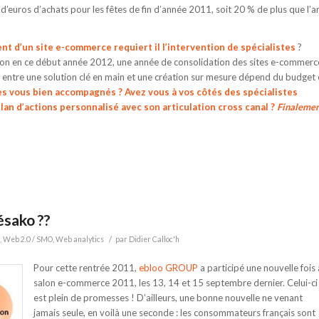
 d’euros d’achats pour les fêtes de fin d’année 2011, soit 20 % de plus que l’a
nt d’un site e-commerce requiert il l’intervention de spécialistes
?
ion en ce début année 2012, une année de consolidation des sites e-commerc
oix entre une solution clé en main et une création sur mesure dépend du budget 
es vous bien accompagnés ? Avez vous à vos côtés des spécialistes
an d’actions personnalisé avec son articulation cross canal ?
Finalemen
sako ??
/
,
Web 2.0 / SMO
,
Web analytics
par
Didier Calloc'h
Pour cette rentrée 2011,
ebloo GROUP
a participé une nouvelle fois
salon e-commerce 2011, les 13, 14 et 15 septembre dernier. Celui-ci
est plein de promesses ! D’ailleurs, une bonne nouvelle ne venant
jamais seule, en voilà une seconde : les consommateurs français sont