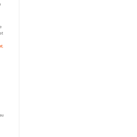
n
e
et
t,
 au