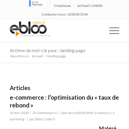
OOptimum
Art’mail CONSEIL
Contactez-nous : 02 85 85 55 44
Archive de mot-clé pour : landing page
Vous êtes ici :
Accueil
/
landing page
Articles
e-commerce : l’optimisation du « taux de
rebond »
/
/
31 mars 2010
25 Commentaires
dans
Accessibilité Web
,
e-commerce
,
e-
/
marketing
par
Didier Calloc'h
Malgré