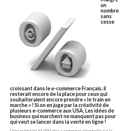
un
nombre
sans
cesse
croissant dans le e-commerce Français, il
resterait encore de la place pour ceux qui
souhaiteraient encore prendre « le train en
marche » ! Si on en juge par la créativité de
plusieurs e-commerce aux USA,
Les idées de
business qui marchent ne manquent pas pour
qui veut se lancer dans la vente en ligne !
Donc malgré les 65 000 sites e-commerce répertoriés par la