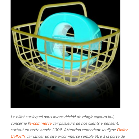
Le billet sur lequel nous avons décidé de réagir aujourd’hui,
concerne l’
e-commerce
car plusieurs de nos clients y pensent,
surtout en cette année 2009. Attention cependant souligne
Didier
Calloc’h
, car lancer un site e-commerce semble être à la porté de