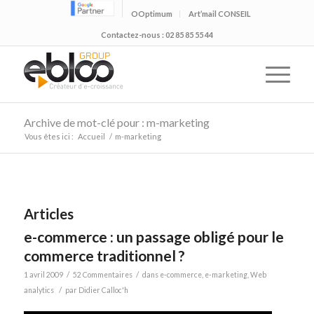
OOptimum
Art’mail CONSEIL
Contactez-nous : 02 85 85 55 44
Archive de mot-clé pour : m-marketing
Vous êtes ici :
Accueil
/
m-marketing
Articles
e-commerce : un passage obligé pour le
commerce traditionnel ?
/
/
1 avril 2009
52 Commentaires
dans
e-commerce
,
e-marketing
,
Web
/
analytics
par
Didier Calloc'h