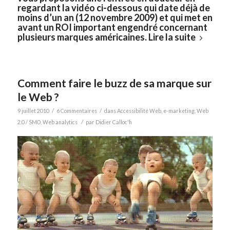
regardant la vidéo ci-dessous
qui date déjà de
moins d’un an (12 novembre 2009) et qui met en
avant un ROI important engendré concernant
plusieurs marques américaines.
Lire la suite
Comment faire le buzz de sa marque sur
le Web ?
/
/
9 juillet 2010
6 Commentaires
dans
Accessibilité Web
,
e-marketing
,
Web
/
2.0 / SMO
,
Web analytics
par
Didier Calloc'h