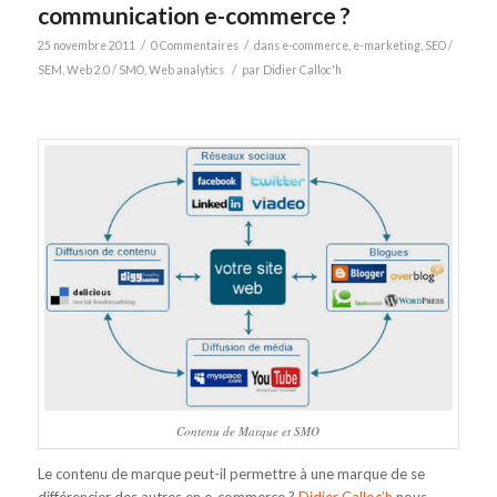
communication e-commerce ?
/
/
25 novembre 2011
0 Commentaires
dans
e-commerce
,
e-marketing
,
SEO /
/
SEM
,
Web 2.0 / SMO
,
Web analytics
par
Didier Calloc'h
Contenu de Marque et SMO
Le contenu de marque peut-il permettre à une marque de se
différencier des autres en e-commerce ?
Didier Calloc’h
nous