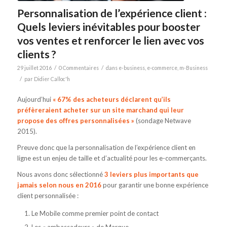
Personnalisation de l’expérience client :
Quels leviers inévitables pour booster
vos ventes et renforcer le lien avec vos
clients ?
/
/
29 juillet 2016
0 Commentaires
dans
e-business
,
e-commerce
,
m-Business
/
par
Didier Calloc'h
Aujourd’hui
« 67% des acheteurs déclarent qu’ils
préfèreraient acheter sur un site marchand qui leur
propose des offres personnalisées »
(sondage Netwave
2015).
Preuve donc que la personnalisation de l’expérience client en
ligne est un enjeu de taille et d’actualité pour les e-commerçants.
Nous avons donc sélectionné
3 leviers plus importants que
jamais selon nous en 2016
pour garantir une bonne expérience
client personnalisée :
Le Mobile comme premier point de contact
Les « ambassadeurs » de Marque