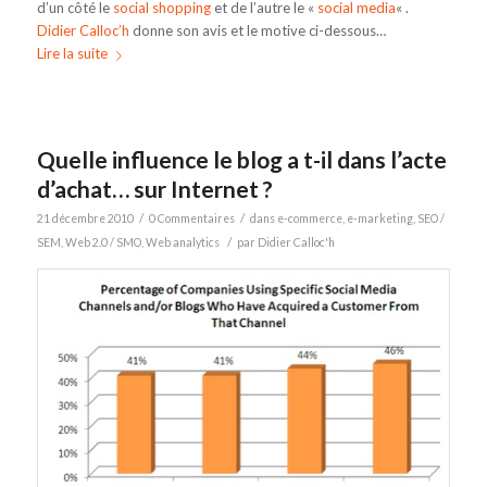
d’un côté le
social shopping
et de l’autre le «
social media
« .
Didier Calloc’h
donne son avis et le motive ci-dessous…
Lire la suite
Quelle influence le blog a t-il dans l’acte
d’achat… sur Internet ?
/
/
21 décembre 2010
0 Commentaires
dans
e-commerce
,
e-marketing
,
SEO /
/
SEM
,
Web 2.0 / SMO
,
Web analytics
par
Didier Calloc'h