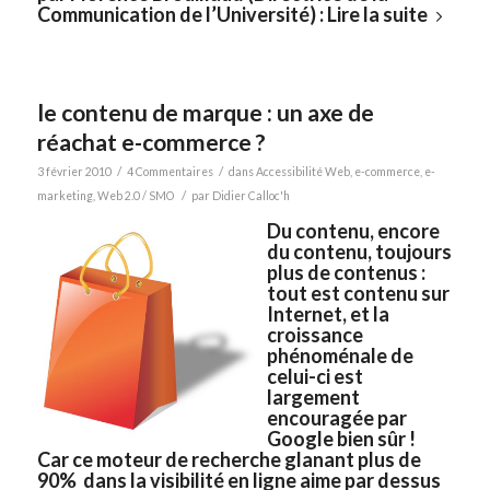
Communication de l’Université) :
Lire la suite
le contenu de marque : un axe de
réachat e-commerce ?
/
/
3 février 2010
4 Commentaires
dans
Accessibilité Web
,
e-commerce
,
e-
/
marketing
,
Web 2.0 / SMO
par
Didier Calloc'h
Du contenu, encore
du contenu, toujours
plus de contenus :
tout est contenu sur
Internet, et la
croissance
phénoménale de
celui-ci est
largement
encouragée par
Google
bien sûr !
Car ce moteur de recherche glanant plus de
90% dans la visibilité en ligne aime par dessus