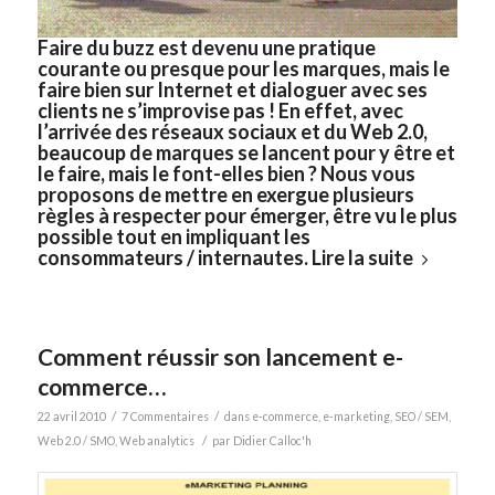
Faire du buzz est devenu une pratique
courante ou presque pour les marques, mais le
faire bien sur Internet et dialoguer avec ses
clients ne s’improvise pas ! En effet, avec
l’arrivée des réseaux sociaux et du Web 2.0,
beaucoup de marques se lancent pour y être et
le faire, mais le font-elles bien ? Nous vous
proposons de mettre en exergue plusieurs
règles à respecter pour émerger, être vu le plus
possible tout en impliquant les
consommateurs / internautes.
Lire la suite
Comment réussir son lancement e-
commerce…
/
/
22 avril 2010
7 Commentaires
dans
e-commerce
,
e-marketing
,
SEO / SEM
,
/
Web 2.0 / SMO
,
Web analytics
par
Didier Calloc'h