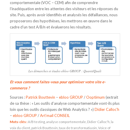
comportementale (VOC – CEM) afin de comprendre
l’inadéquation entre les attentes des visiteurs et les réponses du
site. Puis, après avoir identifiés et analysés les défaillances, nous
proposerons des hypothèses, les mettrons en œuvre dans le
cadre d’un test A/B/n et évaluerons les résultats.
Les démarches et études ebloo GROUP : Quanti/Quali
Et vous comment faites-vous pour optimiser votre site e-
commerce ?
Sources :
Patrick Bouttevin
–
ebloo GROUP
/
Ooptimum
(extrait
de sa thèse : « Les outils d’analyse comportementale vont-ils plus
loin que les outils classiques de Web Analytics ? »)
Didier Calloc’h
–
ebloo GROUP
/
Art’mail CONSEIL
Mots-clés :
A/B testing
,
analyse comportementale
,
Didier Calloc'h
,
la
voix du client
,
patrick Bouttevin
,
taux de transformatiuoin
,
Voice of