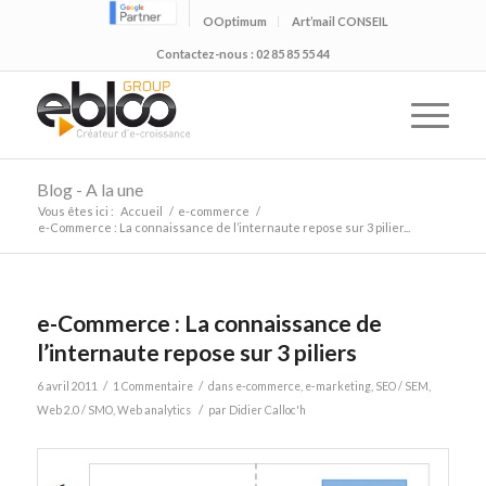
OOptimum
Art’mail CONSEIL
Contactez-nous : 02 85 85 55 44
Blog - A la une
Vous êtes ici :
Accueil
/
e-commerce
/
e-Commerce : La connaissance de l’internaute repose sur 3 pilier...
e-Commerce : La connaissance de
l’internaute repose sur 3 piliers
/
/
6 avril 2011
1 Commentaire
dans
e-commerce
,
e-marketing
,
SEO / SEM
,
/
Web 2.0 / SMO
,
Web analytics
par
Didier Calloc'h