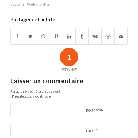
customer
,
Web analytics
Partager cet article
1
RÉPONSE
Laisser un commentaire
Participez-vous à la discussion?
N'hésitez pas à contribuer!
*
Recaptcha
Nom
*
E-mail