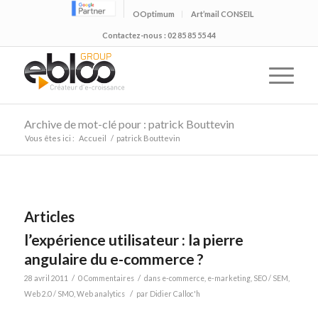
OOptimum
Art’mail CONSEIL
Contactez-nous : 02 85 85 55 44
Archive de mot-clé pour : patrick Bouttevin
Vous êtes ici :
Accueil
/
patrick Bouttevin
Articles
l’expérience utilisateur : la pierre
angulaire du e-commerce ?
/
/
28 avril 2011
0 Commentaires
dans
e-commerce
,
e-marketing
,
SEO / SEM
,
/
Web 2.0 / SMO
,
Web analytics
par
Didier Calloc'h