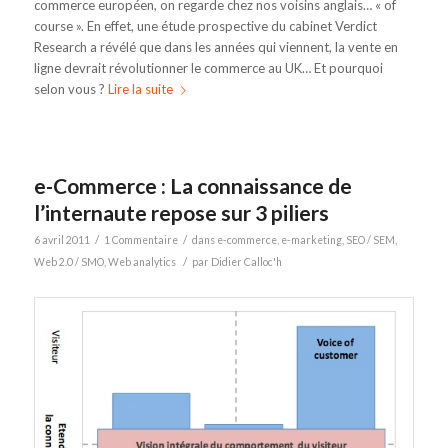
commerce européen, on regarde chez nos voisins anglais… « of
course ». En effet, une étude prospective du cabinet Verdict
Research a révélé que dans les années qui viennent, la vente en
ligne devrait révolutionner le commerce au UK… Et pourquoi
selon vous ?
Lire la suite
e-Commerce : La connaissance de
l’internaute repose sur 3 piliers
/
/
6 avril 2011
1 Commentaire
dans
e-commerce
,
e-marketing
,
SEO / SEM
,
/
Web 2.0 / SMO
,
Web analytics
par
Didier Calloc'h