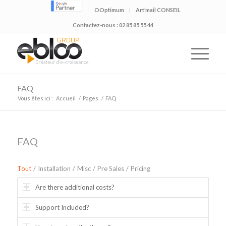
OOptimum
Art’mail CONSEIL
Contactez-nous : 02 85 85 55 44
FAQ
Vous êtes ici :
Accueil
/
Pages
/
FAQ
FAQ
Tout
/
Installation
/
Misc
/
Pre Sales
/
Pricing
Are there additional costs?
Support Included?