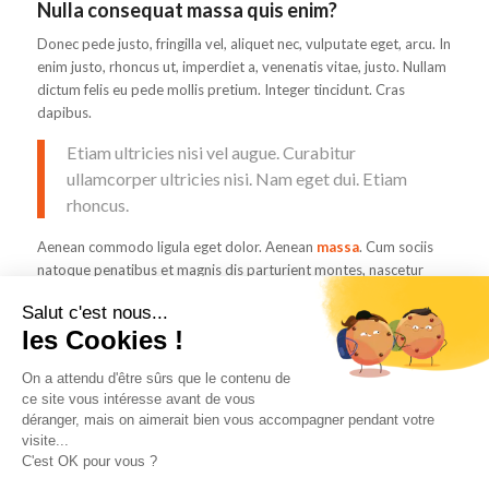
Nulla consequat massa quis enim?
Donec pede justo, fringilla vel, aliquet nec, vulputate eget, arcu. In
enim justo, rhoncus ut, imperdiet a, venenatis vitae, justo. Nullam
dictum felis eu pede mollis pretium. Integer tincidunt. Cras
dapibus.
Etiam ultricies nisi vel augue. Curabitur
ullamcorper ultricies nisi. Nam eget dui. Etiam
rhoncus.
Aenean commodo ligula eget dolor. Aenean
massa
. Cum sociis
natoque penatibus et magnis dis parturient montes, nascetur
ridiculus mus. Donec quam felis, ultricies nec, pellentesque eu,
Salut c'est nous...
pretium quis, sem.
les Cookies !
On a attendu d'être sûrs que le contenu de
ce site vous intéresse avant de vous
déranger, mais on aimerait bien vous accompagner pendant votre
visite...
Ce site utilise des cookies. En continuant à naviguer sur le site, vous
C'est OK pour vous ?
acceptez que nous utilisions des cookies.
2025 © Copyright - ebloo GROUP -
contact@ebloo-group.com
-
Enfold