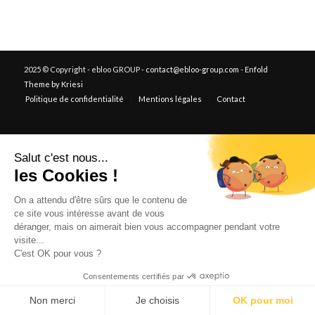
2025 © Copyright - ebloo GROUP -
contact@ebloo-group.com
-
Enfold
Theme by Kriesi
Politique de confidentialité
Mentions légales
Contact
Salut c'est nous...
les Cookies !
On a attendu d'être sûrs que le contenu de
ce site vous intéresse avant de vous
déranger, mais on aimerait bien vous accompagner pendant votre
visite...
Ce site utilise des cookies. En continuant à naviguer sur le site, vous
C'est OK pour vous ?
acceptez que nous utilisions des cookies.
Consentements certifiés par
OK
En savoir plus
Non merci
Je choisis
OK pour moi