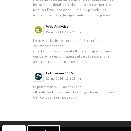
les points de défaillance de leur site e-commerce et
mesurer l’évolution de celui-ci sur 2 périodes d’au
moins un trimestre, lorsque l’antériorité est possible !
Web Analytics
26 mai 2014 - 10 h 16 min
Le suivi de l’activité d’un site, génère un énorme
volume de données.
Ces données sont essentielles à la compréhension
des besoins des utilisateurs et de développer une
approche marketing plus pertinente.
Fidélisation / CRM
22 mai 2014 - 10 h 12 min
La performance… …moins cher !
« Il coûte 5 à 10 fois moins cher de garder un client que
d’en conquérir un nouveau. »