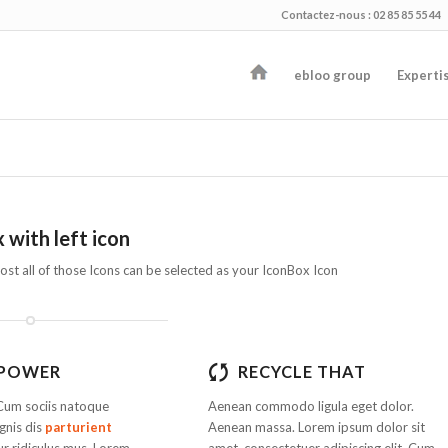
Contactez-nous : 02 85 85 55 44
ebloo group
Experti
 with left icon
ost all of those Icons can be selected as your IconBox Icon
 POWER
RECYCLE THAT
Cum sociis natoque
Aenean commodo ligula eget dolor.
gnis dis
parturient
Aenean massa. Lorem ipsum dolor sit