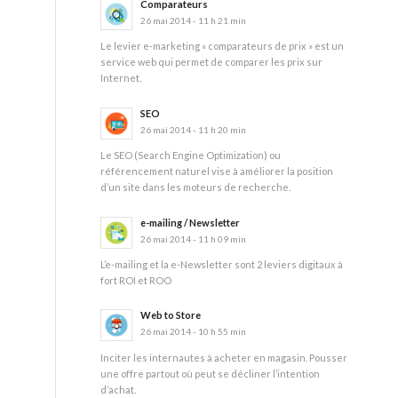
Comparateurs
26 mai 2014 - 11 h 21 min
Le levier e-marketing « comparateurs de prix » est un
service web qui permet de comparer les prix sur
Internet.
SEO
26 mai 2014 - 11 h 20 min
Le SEO (Search Engine Optimization) ou
référencement naturel vise à améliorer la position
d’un site dans les moteurs de recherche.
e-mailing / Newsletter
26 mai 2014 - 11 h 09 min
L’e-mailing et la e-Newsletter sont 2 leviers digitaux à
fort ROI et ROO
Web to Store
26 mai 2014 - 10 h 55 min
Inciter les internautes à acheter en magasin. Pousser
une offre partout où peut se décliner l’intention
d’achat.