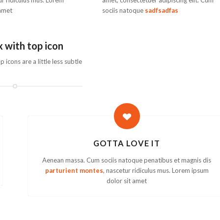
ur ridiculus mus. Lorem
amet, consectetuer adipiscing elit. Cum
 amet
sociis natoque
sadfsadfas
 with top icon
 icons are a little less subtle
GOTTA LOVE IT
Aenean massa. Cum sociis natoque penatibus et magnis dis
parturient montes
, nascetur ridiculus mus. Lorem ipsum
dolor sit amet