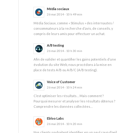
Média sociaux
26 mai 2014 - 10 h 49 min
Média Sociaux, comme « Stimulus » des internautes /
consommateurs à la recherche d’avis, de conseils, y
compris de leurs amis pour effectuer un achat.
A/B testing
26 mai 2014 - 10 h 30 min
Afin de valider et quantifier les gains potentiels d’une
évolution du site Web, nous procédons à la mise en
place de tests A/B ou A/B/C (A/B testing).
Voice of Customer
26 mai 2014 - 10 h 24 min
C’est optimiser les résultats… Mais comment ?
Pourquoi mesurer et analyser les résultats obtenus ?
Comprendre les données collectées…
Ebloo Labs
26 mai 2014 - 10 h 20 min
Nos clients souhaitent identifier en un seul coup d’oeil