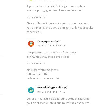
Agence adwords certifiée Google : une solution
efficace pour gagner des clients sur Internet.
Vous souhaitez :
Être visible des internautes qui vous recherchent,
Faire la promotion de votre entreprise, de vos produits
et services.
Campagnes e-Pub
26 mai 2014 - 11 h 39 min
Campagne E-pub : un levier efficace pour
communiquer auprès de vos cibles.
Vous souhaitez :
améliorer votre notoriété,
diffuser une offre,
présenter une nouveauté.
Remarketing (re-ciblage)
26 mai 2014 - 11 h 37 min
Le remarketing (re-ciblage) : une solution gagnante
pour améliorer le retour sur investissement de vos