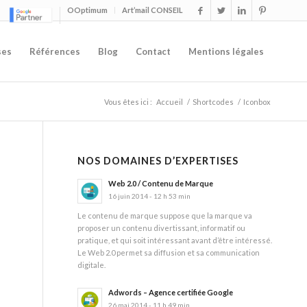
OOptimum
Art’mail CONSEIL
ses
Références
Blog
Contact
Mentions légales
Vous êtes ici :
Accueil
/
Shortcodes
/
Iconbox
NOS DOMAINES D’EXPERTISES
Web 2.0 / Contenu de Marque
16 juin 2014 - 12 h 53 min
Le contenu de marque suppose que la marque va
proposer un contenu divertissant, informatif ou
pratique, et qui soit intéressant avant d’être intéressé.
Le Web 2.0 permet sa diffusion et sa communication
digitale.
Adwords – Agence certifiée Google
26 mai 2014 - 11 h 49 min