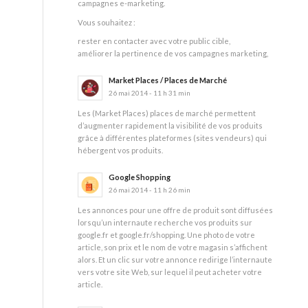
campagnes e-marketing.
Vous souhaitez :
rester en contacter avec votre public cible,
améliorer la pertinence de vos campagnes marketing,
Market Places / Places de Marché
26 mai 2014 - 11 h 31 min
Les (Market Places) places de marché permettent
d’augmenter rapidement la visibilité de vos produits
grâce à différentes plateformes (sites vendeurs) qui
hébergent vos produits.
Google Shopping
26 mai 2014 - 11 h 26 min
Les annonces pour une offre de produit sont diffusées
lorsqu’un internaute recherche vos produits sur
google.fr et google.fr/shopping. Une photo de votre
article, son prix et le nom de votre magasin s’affichent
alors. Et un clic sur votre annonce redirige l’internaute
vers votre site Web, sur lequel il peut acheter votre
article.