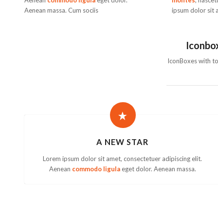
Aenean
commodo ligula
eget dolor.
montes
, nascet
Aenean massa. Cum sociis
ipsum dolor sit
Iconbox
IconBoxes with top
A NEW STAR
Lorem ipsum dolor sit amet, consectetuer adipiscing elit.
Aenean
commodo ligula
eget dolor. Aenean massa.