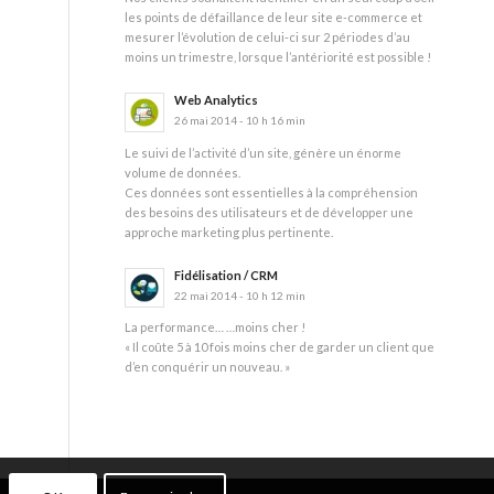
les points de défaillance de leur site e-commerce et
mesurer l’évolution de celui-ci sur 2 périodes d’au
moins un trimestre, lorsque l’antériorité est possible !
Web Analytics
26 mai 2014 - 10 h 16 min
Le suivi de l’activité d’un site, génère un énorme
volume de données.
Ces données sont essentielles à la compréhension
des besoins des utilisateurs et de développer une
approche marketing plus pertinente.
Fidélisation / CRM
22 mai 2014 - 10 h 12 min
La performance… …moins cher !
« Il coûte 5 à 10 fois moins cher de garder un client que
d’en conquérir un nouveau. »