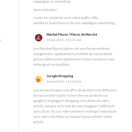
campagnes e-marketing.
Vous souhaitez :
rester en contacter avec votre public cible,
améliorer la pertinence de vos campagnes marketing,
Market Places / Places de Marché
26 mai 2014 - 11 h 31 min
1
Les (Market Places) places de marché permettent
d’augmenter rapidement la visibilité de vos produits
grâce à différentes plateformes (sites vendeurs) qui
hébergent vos produits.
Google Shopping
26 mai 2014 - 11 h 26 min
Les annonces pour une offre de produit sont diffusées
lorsqu’un internaute recherche vos produits sur
google.fr et google.fr/shopping. Une photo de votre
article, son prix et le nom de votre magasin s’affichent
alors. Et un clic sur votre annonce redirige l’internaute
vers votre site Web, sur lequel il peut acheter votre
article.