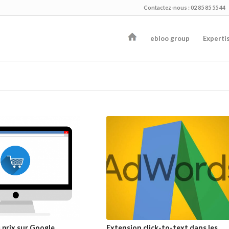
Contactez-nous : 02 85 85 55 44
ebloo group
Experti
prix sur Google
Extension click-to-text dans les