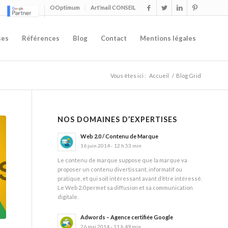
OOptimum
Art’mail CONSEIL
ses
Références
Blog
Contact
Mentions légales
Vous êtes ici :
Accueil
/
Blog Grid
NOS DOMAINES D’EXPERTISES
Web 2.0 / Contenu de Marque
16 juin 2014 - 12 h 53 min
Le contenu de marque suppose que la marque va
proposer un contenu divertissant, informatif ou
pratique, et qui soit intéressant avant d’être intéressé.
Le Web 2.0 permet sa diffusion et sa communication
digitale.
Adwords – Agence certifiée Google
26 mai 2014 - 11 h 49 min