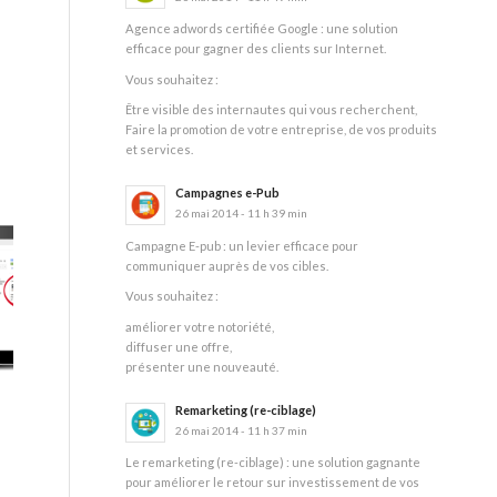
Agence adwords certifiée Google : une solution
efficace pour gagner des clients sur Internet.
Vous souhaitez :
Être visible des internautes qui vous recherchent,
Faire la promotion de votre entreprise, de vos produits
et services.
Campagnes e-Pub
26 mai 2014 - 11 h 39 min
Campagne E-pub : un levier efficace pour
communiquer auprès de vos cibles.
Vous souhaitez :
améliorer votre notoriété,
diffuser une offre,
présenter une nouveauté.
Remarketing (re-ciblage)
26 mai 2014 - 11 h 37 min
Le remarketing (re-ciblage) : une solution gagnante
pour améliorer le retour sur investissement de vos