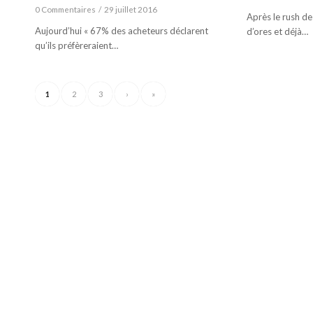
0 Commentaires
/
29 juillet 2016
Après le rush de
Aujourd’hui « 67% des acheteurs déclarent
d’ores et déjà…
qu’ils préfèreraient…
1
2
3
›
»