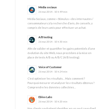
Média sociaux
26 mai 2014 - 10 h 49 min
Média Sociaux, comme « Stimulus » des internautes /
consommateurs à la recherche d’avis, de conseils, y
compris de leurs amis pour effectuer un achat.
A/B testing
26 mai 2014 - 10 h 30 min
Afin de valider et quantifier les gains potentiels d’une
évolution du site Web, nous procédons à la mise en
place de tests A/B ou A/B/C (A/B testing).
Voice of Customer
26 mai 2014 - 10 h 24 min
C’est optimiser les résultats… Mais comment ?
Pourquoi mesurer et analyser les résultats obtenus ?
Comprendre les données collectées…
Ebloo Labs
26 mai 2014 - 10 h 20 min
Nos clients souhaitent identifier en un seul coup d’oeil