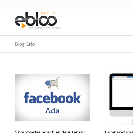
Blog Grid
5 points-clés pour bien débuter sur
Comparez vos 