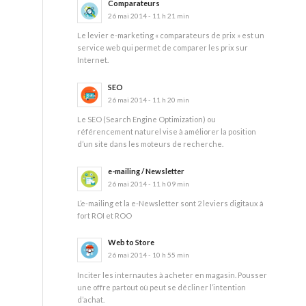
Comparateurs
26 mai 2014 - 11 h 21 min
Le levier e-marketing « comparateurs de prix » est un
service web qui permet de comparer les prix sur
Internet.
SEO
26 mai 2014 - 11 h 20 min
Le SEO (Search Engine Optimization) ou
référencement naturel vise à améliorer la position
d’un site dans les moteurs de recherche.
e-mailing / Newsletter
26 mai 2014 - 11 h 09 min
L’e-mailing et la e-Newsletter sont 2 leviers digitaux à
fort ROI et ROO
Web to Store
26 mai 2014 - 10 h 55 min
Inciter les internautes à acheter en magasin. Pousser
une offre partout où peut se décliner l’intention
d’achat.