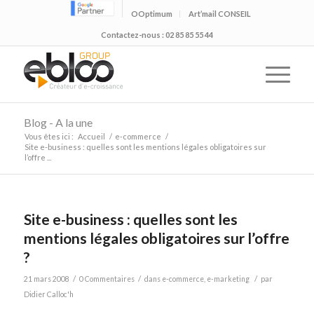
OOptimum
Art’mail CONSEIL
Contactez-nous : 02 85 85 55 44
Blog - A la une
Vous êtes ici :
Accueil
/
e-commerce
/
Site e-business : quelles sont les mentions légales obligatoires sur
l’offre ...
Site e-business : quelles sont les
mentions légales obligatoires sur l’offre
?
/
/
/
21 mars 2008
0 Commentaires
dans
e-commerce
,
e-marketing
par
Didier Calloc'h