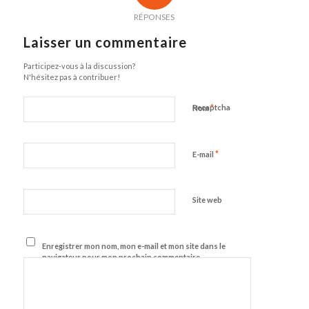
RÉPONSES
Laisser un commentaire
Participez-vous à la discussion?
N'hésitez pas à contribuer!
*
Recaptcha
Nom
*
E-mail
Site web
Enregistrer mon nom, mon e-mail et mon site dans le
navigateur pour mon prochain commentaire.