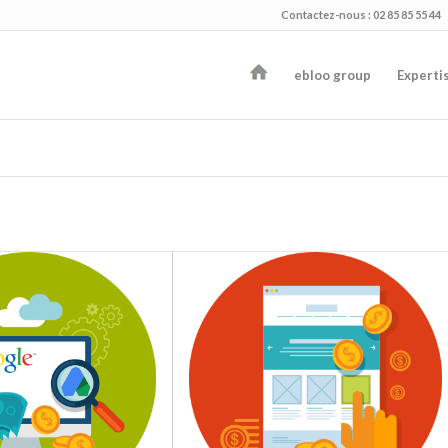
Contactez-nous : 02 85 85 55 44
ebloo group
Experti