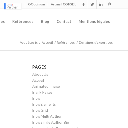
OOptimum
Art’mail CONSEIL
ses
Références
Blog
Contact
Mentions légales
Vous êtes ici :
Accueil
/
Références
/
Domaines d’expertises
PAGES
About Us
Accueil
Animated Image
Blank Pages
Blog
Blog Elements
Blog Grid
Blog Multi Author
Blog Single Author Big