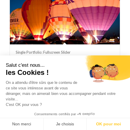
Single Portfolio: Fullscreen Slider
Salut c'est nous...
les Cookies !
On a attendu d'être sûrs que le contenu de
ce site vous intéresse avant de vous
déranger, mais on aimerait bien vous accompagner pendant votre
2025 © Copyright - ebloo GROUP -
contact@ebloo-group.com
-
Enfold
visite...
Theme by Kriesi
Ce site utilise des cookies. En continuant à naviguer sur le site, vous
C'est OK pour vous ?
Politique de confidentialité
Mentions légales
Contact
acceptez que nous utilisions des cookies.
Consentements certifiés par
OK
En savoir plus
Non merci
Je choisis
OK pour moi