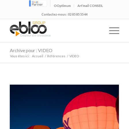
OOptimum
Art’mail CONSEIL
Contactez-nous : 02 85 85 55 44
Archive pour : VIDEO
Vous êtes ici :
Accueil
/
Références
/
VIDEO